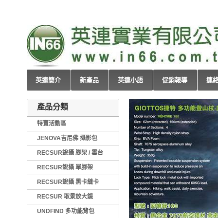
英連簡介
新產品
英連小語
促銷報導
連
產品分類
特賣活動區
JENOVA吉尼佛 攝影包
RECSUR銳攝 腳架 / 雲台
RECSUR銳攝 單腳架
RECSUR銳攝 黑卡縫卡
RECSUR 取景放大鏡
UNDFIND 多功能背包