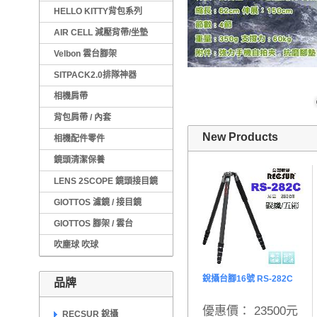
HELLO KITTY背包系列
AIR CELL 減壓背帶/坐墊
Velbon 雲台腳架
SITPACK2.0排隊神器
相機肩帶
背包肩帶 / 內套
New Products
相機配件零件
鏡頭清潔保養
LENS 2SCOPE 鏡頭接目鏡
GIOTTOS 濾鏡 / 接目鏡
GIOTTOS 腳架 / 雲台
吹塵球 吹球
銳攝台腳16號 RS-282C
品牌
優惠價： 23500元
RECSUR 銳攝