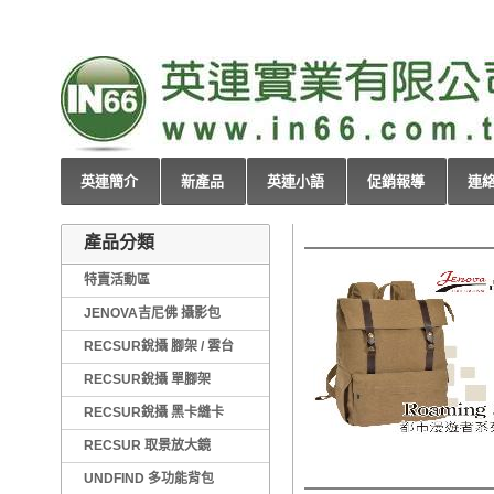
英連簡介
新產品
英連小語
促銷報導
連
產品分類
特賣活動區
JENOVA吉尼佛 攝影包
RECSUR銳攝 腳架 / 雲台
RECSUR銳攝 單腳架
RECSUR銳攝 黑卡縫卡
RECSUR 取景放大鏡
UNDFIND 多功能背包