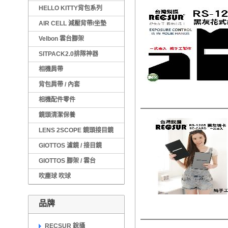
HELLO KITTY背包系列
AIR CELL 減壓背帶/坐墊
Velbon 雲台腳架
SITPACK2.0排隊神器
相機肩帶
背包肩帶 / 內套
相機配件零件
鏡頭清潔保養
LENS 2SCOPE 鏡頭接目鏡
GIOTTOS 濾鏡 / 接目鏡
GIOTTOS 腳架 / 雲台
吹塵球 吹球
品牌
RECSUR 銳攝