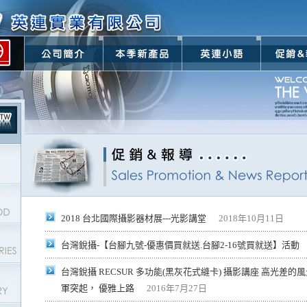
2018 台北國際攝影器材展---光影講堂
2018年10月11日
台灣銳攝-【台腳九號-優惠價買就送.台腳2-16號買就送】活動
台灣銳攝 RECSUR 多功能(黑灰花式縫卡) 攝影講座 高光差的
軍突起， 優雅上路
2016年7月27日