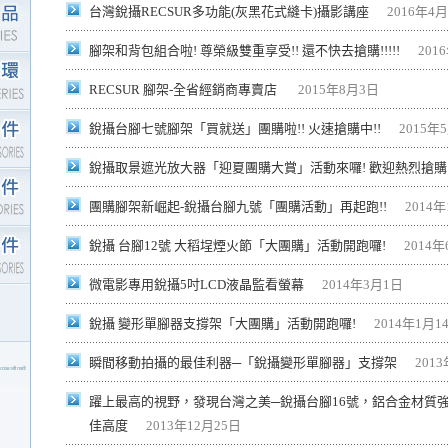
台灣銳攝RECSUR多功能(灰黑花式縫卡)攝影講座
2016年4
腳架和背包組合啦! 尊榮級雙重享受!! 還不快去搶購!!!!!
201
RECSUR 腳架-全省經銷商專賣店
2015年8月3日
銳攝台腳七號腳架「買就送」團購啦!! 火速搶購中!!
2015年
銳攝取景遮光放大器「迎夏團購大賞」活動來囉! 歡迎熱烈搶購!
團購腳架新崛起-銳攝台腳九號「團購活動」再起跑!!
2014年
銳攝 台腳12號 大稻埕煙火節「大團購」活動開跑囉!
2014年
微電影專用銳攝5吋LCD液晶監看螢幕
2014年3月1日
銳攝 變形單腳器支撐架「大團購」活動開跑囉!
2014年1月1
瞬間移動拍攝的最佳利器─「銳攝變形單腳器」支撐架
201
躍上最高的視野，發現台灣之美─銳攝台腳16號，鋁合金材質強
佳高度
2013年12月25日