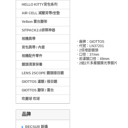
HELLO KITTY背包系列
AIR CELL 減壓背帶/坐墊
Velbon 雲台腳架
SITPACK2.0排隊神器
相機肩帶
．廠牌：GIOTTOS
．代號：LN37201
背包肩帶 / 內套
．2倍增距鏡頭
．口徑：37mm
相機配件零件
．前濾鏡口徑：49mm
．2組2片多層鍍膜光學鏡片
鏡頭清潔保養
LENS 2SCOPE 鏡頭接目鏡
GIOTTOS 濾鏡 / 接目鏡
GIOTTOS 腳架 / 雲台
吹塵球 吹球
品牌
RECSUR 銳攝