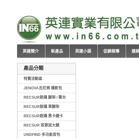
英連簡介
新產品
英連小語
促銷報導
連
產品分類
特賣活動區
JENOVA吉尼佛 攝影包
RECSUR銳攝 腳架 / 雲台
RECSUR銳攝 單腳架
RECSUR銳攝 黑卡縫卡
RECSUR 取景放大鏡
UNDFIND 多功能背包