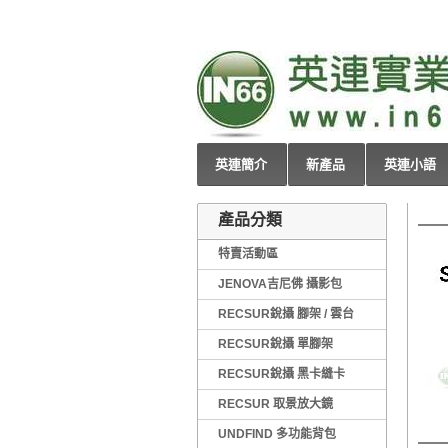
英連簡介
新產品
英連小語
產品分類
特賣活動區
JENOVA吉尼佛 攝影包
RECSUR銳攝 腳架 / 雲台
RECSUR銳攝 單腳架
RECSUR銳攝 黑卡縫卡
RECSUR 取景放大鏡
UNDFIND 多功能背包