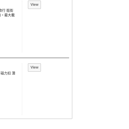
View
旅行 逛街
椅。最大載
View
，磁力扣 潛