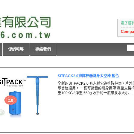
電子郵件：i
Compan
促銷報導
連絡我們
SITPACK2.0排隊神器隨身太空椅 藍色
全新的SITPACK2.0 有人稱它為排隊神器，戶外
聚會皆適用。 一隻可折疊的隨身攜帶 靠坐支撐
重100KG / 淨重 560g 收折約一瓶礦泉水大小....