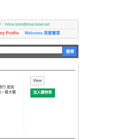
nline.bnm@msa.hinet.net
y Profile
Welcome 英連實業
搜尋
View
旅行 逛街
椅。最大載
加入購物車