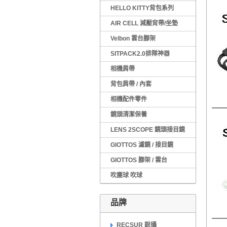
HELLO KITTY背包系列
AIR CELL 減壓背帶/坐墊
Velbon 雲台腳架
SITPACK2.0排隊神器
相機肩帶
背包肩帶 / 內套
相機配件零件
鏡頭清潔保養
LENS 2SCOPE 鏡頭接目鏡
GIOTTOS 濾鏡 / 接目鏡
GIOTTOS 腳架 / 雲台
吹塵球 吹球
品牌
RECSUR 銳攝