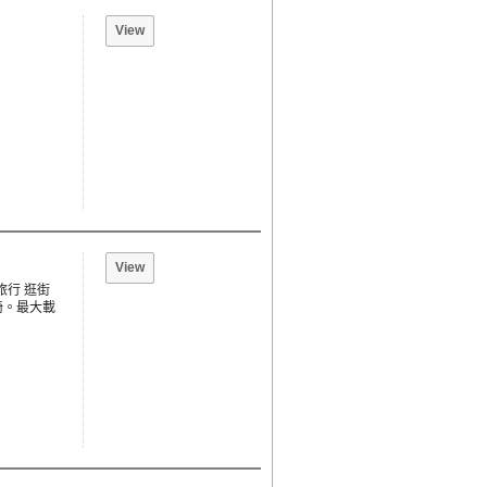
View
View
旅行 逛街
椅。最大載