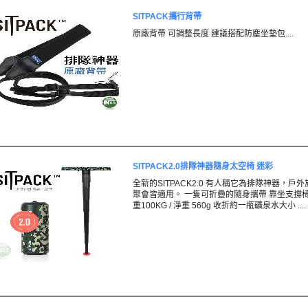
SITPACK攜行背帶
原廠背帶 可調整長度 建議搭配防塵坐墊包....
SITPACK2.0排隊神器隨身太空椅 迷彩
全新的SITPACK2.0 有人稱它為排隊神器，戶外
聚會皆適用。 一隻可折疊的隨身攜帶 靠坐支撐
重100KG / 淨重 560g 收折約一瓶礦泉水大小 ....