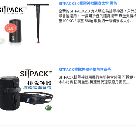
SITPACK2.0排隊神器隨身太空 黑色
全新的SITPACK2.0 有人稱它為排隊神器，戶外
聚會皆適用。 一隻可折疊的隨身攜帶 靠坐支撐
重100KG / 淨重 560g 收折約一瓶礦泉水大小....
SITPACK排隊神器坐墊包含背帶
SITPACK排隊神器用攜行坐墊包含背帶 可拆卸
水布材質 防滑坐墊 英連總代理原廠丹麥貨....