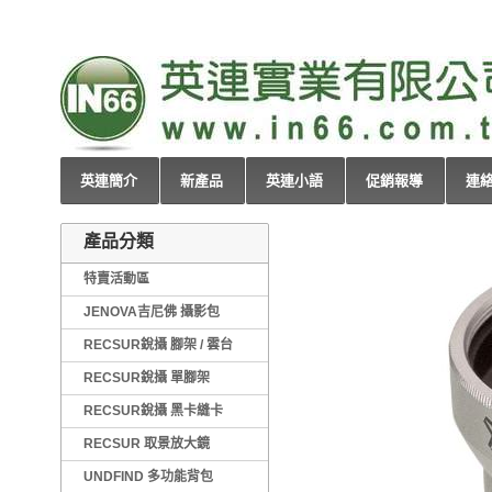
英連簡介
新產品
英連小語
促銷報導
連
產品分類
特賣活動區
JENOVA吉尼佛 攝影包
RECSUR銳攝 腳架 / 雲台
RECSUR銳攝 單腳架
RECSUR銳攝 黑卡縫卡
RECSUR 取景放大鏡
UNDFIND 多功能背包