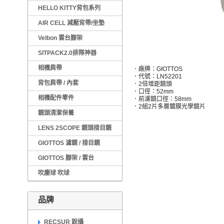
HELLO KITTY背包系列
AIR CELL 減壓背帶/坐墊
Velbon 雲台腳架
SITPACK2.0排隊神器
相機肩帶
．廠牌：GIOTTOS
．代號：LN52201
背包肩帶 / 內套
．2倍增距鏡頭
．口徑：52mm
相機配件零件
．前濾鏡口徑：58mm
．2組2片多層鍍膜光學鏡片
鏡頭清潔保養
LENS 2SCOPE 鏡頭接目鏡
GIOTTOS 濾鏡 / 接目鏡
GIOTTOS 腳架 / 雲台
吹塵球 吹球
品牌
RECSUR 銳攝