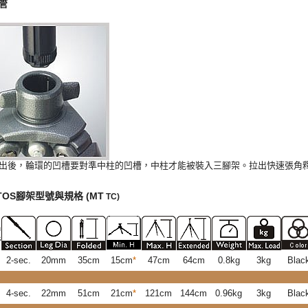
管
出後，輪環的凹槽要對準中柱的凹槽，中柱才能被裝入三腳架。拉出快速張角
TTOS腳架型號與規格
(MT
TC)
n
s
2-sec.
20mm
35cm
15cm
*
47cm
64cm
0.8kg
3kg
Blac
4-sec.
22mm
51cm
21cm
*
121cm
144cm
0.96kg
3kg
Blac