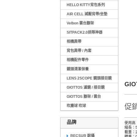
HELLO KITTY背包系列
AIR CELL 減壓背帶/坐墊
Velbon 雲台腳架
SITPACK2.0排隊神器
相機肩帶
背包肩帶 / 內套
相機配件零件
鏡頭清潔保養
LENS 2SCOPE 鏡頭接目鏡
GI
GIOTTOS 濾鏡 / 接目鏡
GIOTTOS 腳架 / 雲台
促銷
吹塵球 吹球
品牌
使用高：
縮長：5
載重：2
RECSUR 銳攝
體重：0