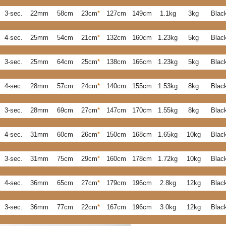
3-sec.
22mm
58cm
23cm
*
127cm
149cm
1.1kg
3kg
Blac
4-sec.
25mm
54cm
21cm
*
132cm
160cm
1.23kg
5kg
Blac
3-sec.
25mm
64cm
25cm
*
138cm
166cm
1.23kg
5kg
Blac
4-sec.
28mm
57cm
24cm
*
140cm
155cm
1.53kg
8kg
Blac
3-sec.
28mm
69cm
27cm
*
147cm
170cm
1.55kg
8kg
Blac
4-sec.
31mm
60cm
26cm
*
150cm
168cm
1.65kg
10kg
Blac
3-sec.
31mm
75cm
29cm
*
160cm
178cm
1.72kg
10kg
Blac
4-sec.
36mm
65cm
27cm
*
179cm
196cm
2.8kg
12kg
Blac
3-sec.
36mm
77cm
22cm
*
167cm
196cm
3.0kg
12kg
Blac