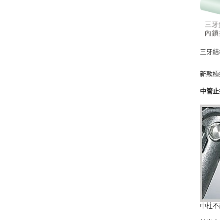
三牙結
新款極
中管止
中柱不