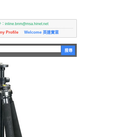
nline.bnm@msa.hinet.net
y Profile
Welcome 英連實業
搜尋