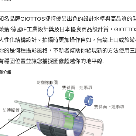
知名品牌GIOTTOS捷特優異出色的設計水準與高品質的
榮獲:德國IF工業設計獎及日本優良商品設計賞，GIOTT
人性化結構設計。拍攝時更加操作自如，無論上山或旅遊
你的是何種攝影風格，革新者幫助你發現新的方法使用三
有穩固位置並讓您捕捉圖像超越你的地平線.
能介紹