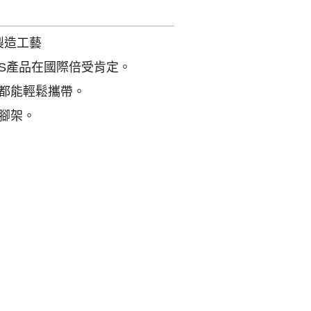
製造工藝
OS產品在國際倍受肯定。
都能輕鬆攜帶。
腳架。