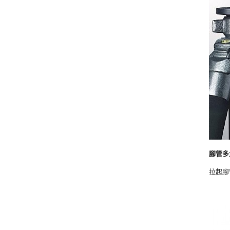
腳管多
拉起腳