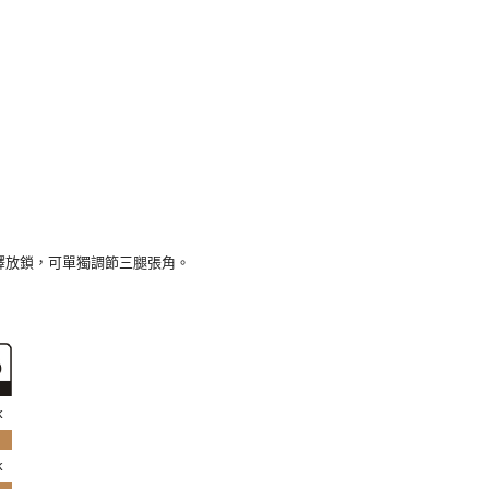
釋放鎖，可單獨調節三腿張角。
k
k