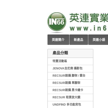
英連簡介
新產品
英連小語
產品分類
特賣活動區
JENOVA吉尼佛 攝影包
RECSUR銳攝 腳架 / 雲台
RECSUR銳攝 單腳架
RECSUR銳攝 黑卡縫卡
RECSUR 取景放大鏡
UNDFIND 多功能背包