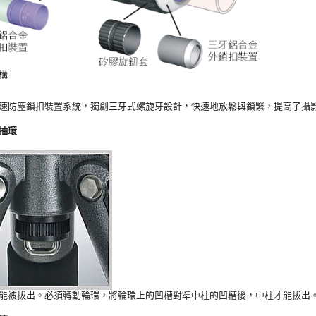
構
速防塵鎖扣裝置系統，獨創三牙式螺旋牙設計，快速地放鬆與鎖緊，提高了攝
抽環
能被拔出。必須轉動輪環，將輪環上的凹槽對準中柱的凹槽後，中柱才能拔出