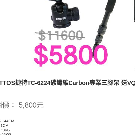
OTTOS捷特TC-6224碳纖維Carbon專業三腳架 送V
價： 5,800元
144CM
1CM
~3KG
.96KG