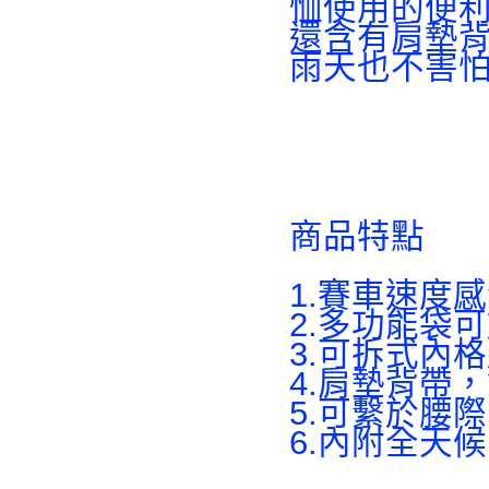
恤使用的便
還含有肩墊
雨天也不害
商品特點
1.賽車速度
2.多功能袋
3.可拆式內
4.肩墊背帶
5.可繫於腰
6.內附全天