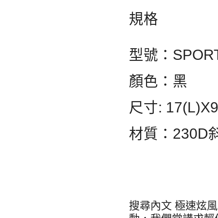
規格
型號：SPORT
顏色：黑
尺寸: 17(L)X9
材質：230D
搜尋內文 極速炫