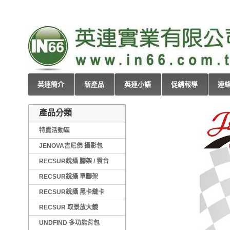
英連簡介
新產品
英連小語
促銷報導
連
產品分類
特賣活動區
JENOVA吉尼佛 攝影包
RECSUR銳攝 腳架 / 雲台
RECSUR銳攝 單腳架
RECSUR銳攝 黑卡縫卡
RECSUR 取景放大鏡
UNDFIND 多功能背包