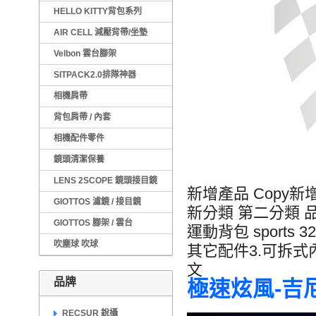
HELLO KITTY背包系列
AIR CELL 減壓背帶/坐墊
Velbon 雲台腳架
SITPACK2.0排隊神器
相機肩帶
背包肩帶 / 內套
相機配件零件
鏡頭清潔保養
LENS 2SCOPE 鏡頭接目鏡
新增產品 Copy新增
GIOTTOS 濾鏡 / 接目鏡
新分類 第二分類 品牌
GIOTTOS 腳架 / 雲台
運動背包 sport
吹塵球 吹球
其它配件3.可拆式
文
品牌
極速炫風-吉
RECSUR 銳攝