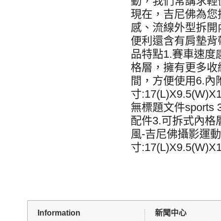
動，我們常講求輕
現在，吉尼佛為您
感、流線外型拆開
便利還含有肩墊背
品特點1.賽車速度
格層，擁有更多收
間，方便使用6.內
寸:17(L)X9.5(
無標題文件sport
配件3.可拆式內格
風-吉尼佛攝影運動背包
寸:17(L)X9.5(W
Information
新聞中心