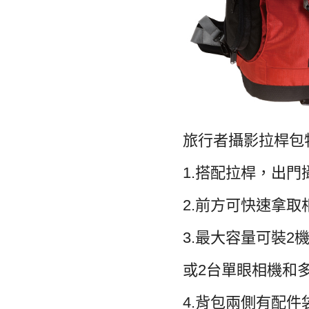
旅行者攝影拉桿包
1.搭配拉桿，出
2.前方可快速拿取
3.最大容量可裝2機
或2台單眼相機和
4.背包兩側有配件