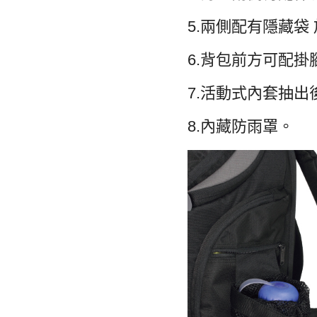
5.兩側配有隱藏袋
6.背包前方可配掛
7.活動式內套抽
8.內藏防雨罩。