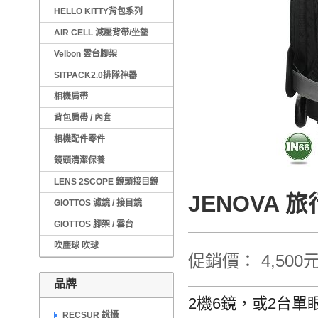
HELLO KITTY背包系列
AIR CELL 減壓背帶/坐墊
Velbon 雲台腳架
SITPACK2.0排隊神器
相機肩帶
背包肩帶 / 內套
相機配件零件
鏡頭清潔保養
LENS 2SCOPE 鏡頭接目鏡
JENOVA 
GIOTTOS 濾鏡 / 接目鏡
GIOTTOS 腳架 / 雲台
吹塵球 吹球
促銷價： 4,500
品牌
2機6鏡，或2台單眼
RECSUR 銳攝