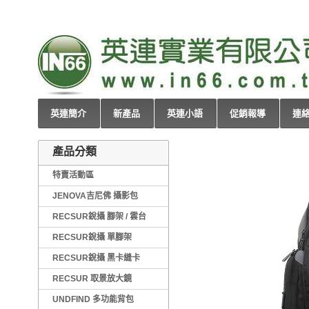
英連簡介
新產品
英連小語
促銷報導
連
產品分類
特賣活動區
JENOVA吉尼佛 攝影包
RECSUR銳攝 腳架 / 雲台
RECSUR銳攝 單腳架
RECSUR銳攝 黑卡縫卡
RECSUR 取景放大鏡
UNDFIND 多功能背包