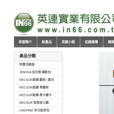
英連簡介
新產品
英連小語
促銷報導
連
產品分類
特賣活動區
JENOVA吉尼佛 攝影包
RECSUR銳攝 腳架 / 雲台
RECSUR銳攝 單腳架
RECSUR銳攝 黑卡縫卡
RECSUR 取景放大鏡
UNDFIND 多功能背包