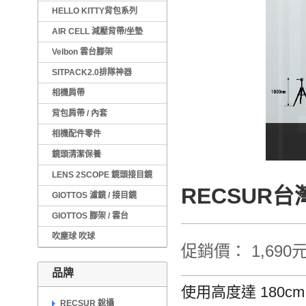
HELLO KITTY背包系列
AIR CELL 減壓背帶/坐墊
Velbon 雲台腳架
SITPACK2.0排隊神器
相機肩帶
背包肩帶 / 內套
相機配件零件
鏡頭清潔保養
LENS 2SCOPE 鏡頭接目鏡
RECSUR台
GIOTTOS 濾鏡 / 接目鏡
GIOTTOS 腳架 / 雲台
吹塵球 吹球
促銷價： 1,690
品牌
使用高度達 180cm
RECSUR 銳攝