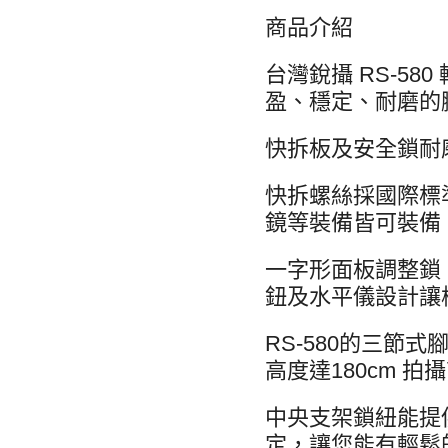
商品介紹
台灣銳攝 RS-5
盈、穩定、耐磨的
快拆板及安全鎖耐
快拆螺絲採國際標準
鏡等裝備皆可裝備
一字形面板調整鎖
鈕及水平儀設計讓
RS-580的三節
高度達180cm 
中央支架鎖紐能提
定，讓您能有輕鬆