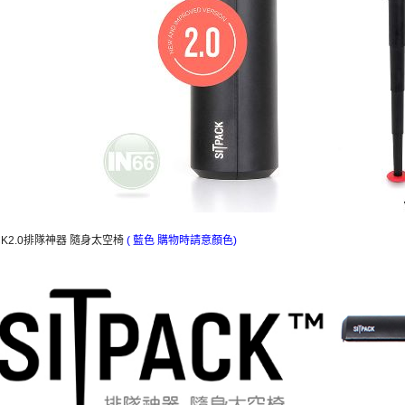
ACK2.0排隊神器 隨身太空椅
( 藍色 購物時請意顏色)