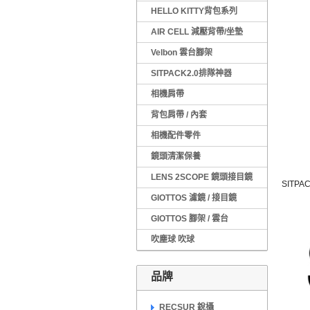
HELLO KITTY背包系列
AIR CELL 減壓背帶/坐墊
Velbon 雲台腳架
SITPACK2.0排隊神器
相機肩帶
背包肩帶 / 內套
相機配件零件
鏡頭清潔保養
LENS 2SCOPE 鏡頭接目鏡
SITP
GIOTTOS 濾鏡 / 接目鏡
GIOTTOS 腳架 / 雲台
吹塵球 吹球
品牌
RECSUR 銳攝