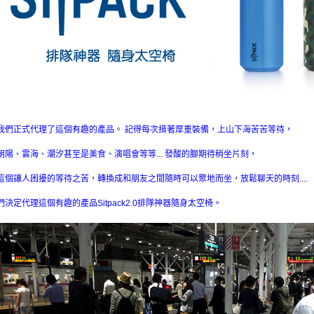
我們正式代理了這個有趣的產品。 記得每次揹著厚重裝備，上山下海苦苦等待，
朝陽、雲海、潮汐甚至是美食、演唱會等等... 發酸的腳期待稍坐片刻，
這個讓人困擾的等待之苦，轉換成和朋友之間隨時可以聚地而坐，放鬆聊天的時刻....
決定代理這個有趣的產品Sitpack2.0排隊神器隨身太空椅。