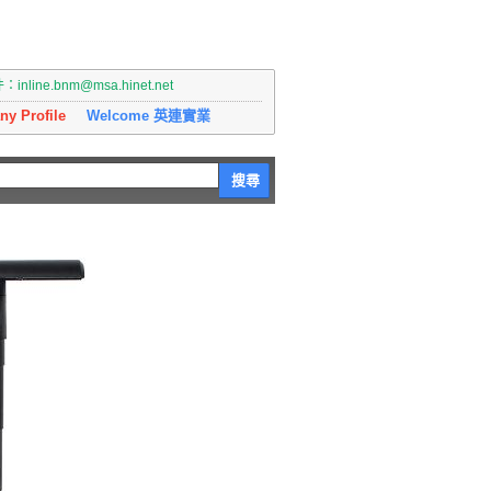
nline.bnm@msa.hinet.net
y Profile
Welcome 英連實業
搜尋