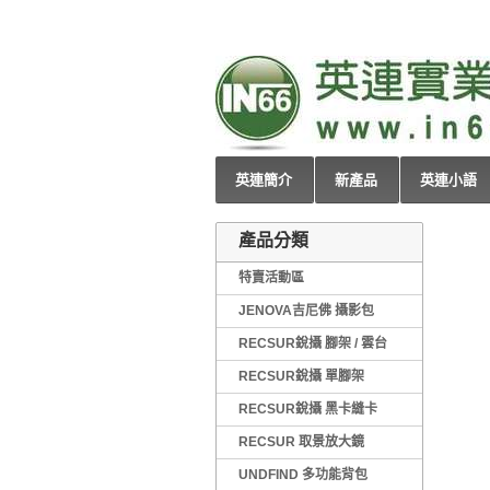
英連簡介
新產品
英連小語
產品分類
特賣活動區
JENOVA吉尼佛 攝影包
RECSUR銳攝 腳架 / 雲台
RECSUR銳攝 單腳架
RECSUR銳攝 黑卡縫卡
RECSUR 取景放大鏡
UNDFIND 多功能背包