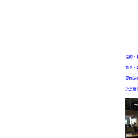
是的，
繁星、
要解決
於是我們